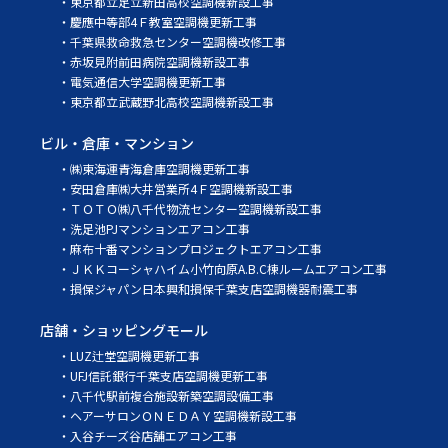
東京都立足立新田高校空調機新設工事
慶應中等部4Ｆ教室空調機更新工事
千葉県救命救急センター空調機改修工事
赤坂見附前田病院空調機新設工事
電気通信大学空調機更新工事
東京都立武蔵野北高校空調機新設工事
ビル・倉庫・マンション
㈱東海運青海倉庫空調機更新工事
安田倉庫㈱大井営業所4Ｆ空調機新設工事
ＴＯＴＯ㈱八千代物流センター空調機新設工事
洗足池PJマンションエアコン工事
麻布十番マンションプロジェクトエアコン工事
ＪＫＫコーシャハイム小竹向原A.B.C棟ルームエアコン工事
損保ジャパン日本興和損保千葉支店空調機器耐震工事
店舗・ショッピングモール
LUZ辻堂空調機更新工事
UFJ信託銀行千葉支店空調機更新工事
八千代駅前複合施設新築空調設備工事
ヘアーサロンＯＮＥＤＡＹ空調機新設工事
入谷チーズ谷店舗エアコン工事