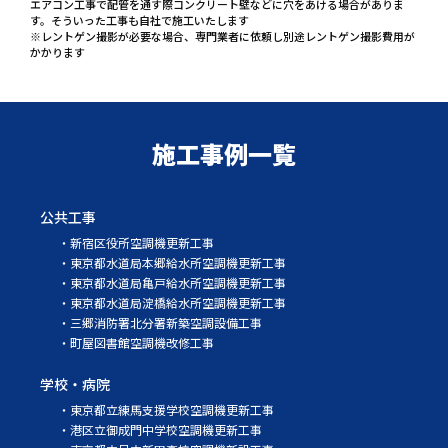
エアコン工事で配管を通す際コンクリート壁などに穴をあける場合がありま
す。そういった工事も自社で施工いたします

※レントゲン撮影が必要な場合、専門業者に依頼し別途レントゲン撮影費用が
かかります
施工事例一覧
公共工事
新宿区役所空調機更新工事
東京都水道局本郷給水所空調機更新工事
東京都水道局亀戸給水所空調機更新工事
東京都水道局淀橋給水所空調機更新工事
三郷消防署北分署新築空調設備工事
町屋図書館空調機改修工事
学校・病院
東京都立練馬支援学校空調機更新工事
港区立御成門中学校空調機更新工事